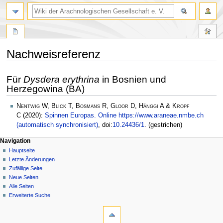
Nachweisreferenz
Zur
Zur
Für
Dysdera erythrina
in Bosnien und
Navigation
Suche
Herzegowina (BA)
springen
springen
Nentwig W, Blick T, Bosmans R, Gloor D, Hänggi A & Kropf
C
(2020):
Spinnen Europas. Online https://www.araneae.nmbe.ch
(automatisch synchronisiert)
, doi:
10.24436/1
. (gestrichen)
Navigation
Hauptseite
Letzte Änderungen
Zufällige Seite
Neue Seiten
Alle Seiten
Erweiterte Suche