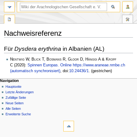
Nachweisreferenz
Zur
Zur
Für
Dysdera erythrina
in Albanien (AL)
Navigation
Suche
springen
springen
Nentwig W, Blick T, Bosmans R, Gloor D, Hänggi A & Kropf
C
(2020):
Spinnen Europas. Online https://www.araneae.nmbe.ch
(automatisch synchronisiert)
, doi:
10.24436/1
. (gestrichen)
Navigation
Hauptseite
Letzte Änderungen
Zufällige Seite
Neue Seiten
Alle Seiten
Erweiterte Suche