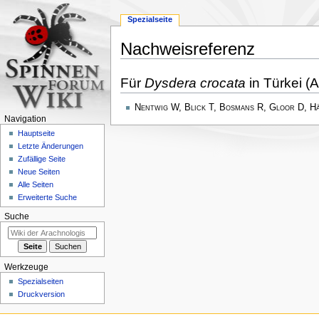
Spezialseite
Nachweisreferenz
Zur
Zur
Für
Dysdera crocata
in Türkei (
Navigation
Suche
springen
springen
Nentwig W, Blick T, Bosmans R, Gloor D, H
Navigation
Hauptseite
Letzte Änderungen
Zufällige Seite
Neue Seiten
Alle Seiten
Erweiterte Suche
Suche
Werkzeuge
Spezialseiten
Druckversion