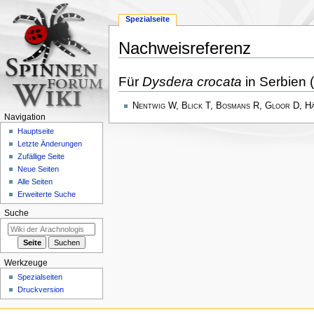
Spezialseite
Nachweisreferenz
Zur
Zur
Für
Dysdera crocata
in Serbien 
Navigation
Suche
springen
springen
Nentwig W, Blick T, Bosmans R, Gloor D, H
Navigation
Hauptseite
Letzte Änderungen
Zufällige Seite
Neue Seiten
Alle Seiten
Erweiterte Suche
Suche
Werkzeuge
Spezialseiten
Druckversion