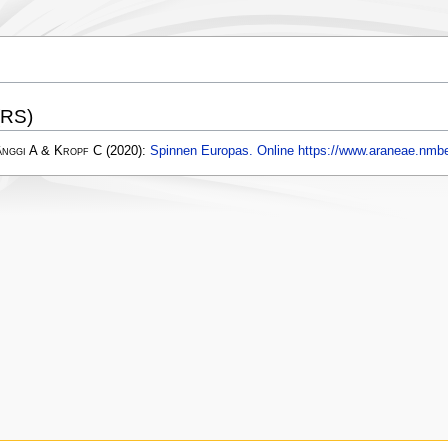
(RS)
änggi A & Kropf C
(2020):
Spinnen Europas. Online https://www.araneae.nmbe