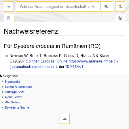
Nachweisreferenz
Zur
Zur
Für
Dysdera crocata
in Rumänien (RO)
Navigation
Suche
springen
springen
Nentwig W, Blick T, Bosmans R, Gloor D, Hänggi A & Kropf
C
(2020):
Spinnen Europas. Online https://www.araneae.nmbe.ch
(automatisch synchronisiert)
, doi:
10.24436/1
.
Navigation
Hauptseite
Letzte Änderungen
Zufällige Seite
Neue Seiten
Alle Seiten
Erweiterte Suche