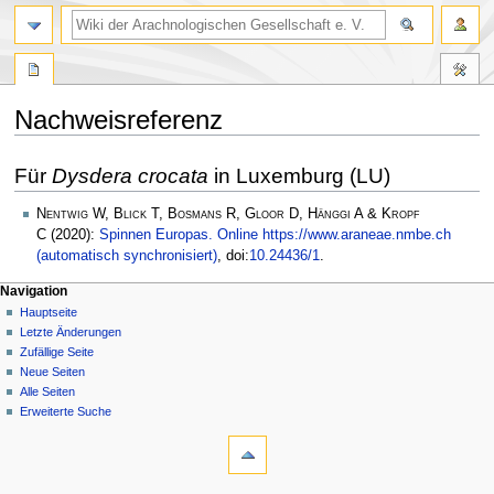
Nachweisreferenz
Zur
Zur
Für
Dysdera crocata
in Luxemburg (LU)
Navigation
Suche
springen
springen
Nentwig W, Blick T, Bosmans R, Gloor D, Hänggi A & Kropf
C
(2020):
Spinnen Europas. Online https://www.araneae.nmbe.ch
(automatisch synchronisiert)
, doi:
10.24436/1
.
Navigation
Hauptseite
Letzte Änderungen
Zufällige Seite
Neue Seiten
Alle Seiten
Erweiterte Suche