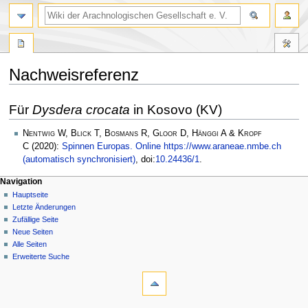
Nachweisreferenz
Zur
Zur
Für
Dysdera crocata
in Kosovo (KV)
Navigation
Suche
springen
springen
Nentwig W, Blick T, Bosmans R, Gloor D, Hänggi A & Kropf
C
(2020):
Spinnen Europas. Online https://www.araneae.nmbe.ch
(automatisch synchronisiert)
, doi:
10.24436/1
.
Navigation
Hauptseite
Letzte Änderungen
Zufällige Seite
Neue Seiten
Alle Seiten
Erweiterte Suche