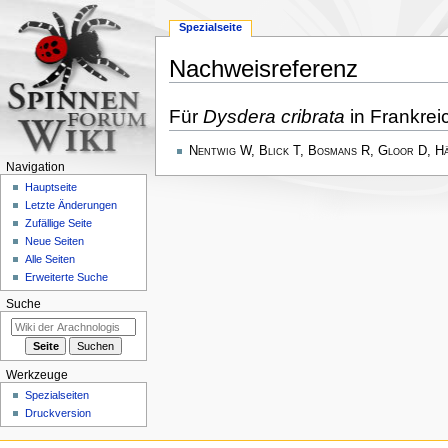
Spezialseite
Nachweisreferenz
Zur
Zur
Für
Dysdera cribrata
in Frankrei
Navigation
Suche
springen
springen
Nentwig W, Blick T, Bosmans R, Gloor D, H
Navigation
Hauptseite
Letzte Änderungen
Zufällige Seite
Neue Seiten
Alle Seiten
Erweiterte Suche
Suche
Werkzeuge
Spezialseiten
Druckversion