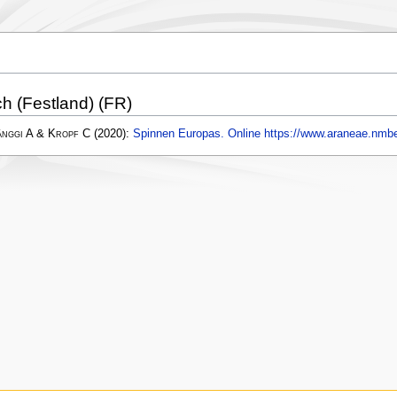
ch (Festland) (FR)
änggi A & Kropf C
(2020):
Spinnen Europas. Online https://www.araneae.nmbe