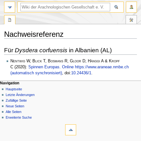
Nachweisreferenz
Zur
Zur
Für
Dysdera corfuensis
in Albanien (AL)
Navigation
Suche
springen
springen
Nentwig W, Blick T, Bosmans R, Gloor D, Hänggi A & Kropf
C
(2020):
Spinnen Europas. Online https://www.araneae.nmbe.ch
(automatisch synchronisiert)
, doi:
10.24436/1
.
Navigation
Hauptseite
Letzte Änderungen
Zufällige Seite
Neue Seiten
Alle Seiten
Erweiterte Suche