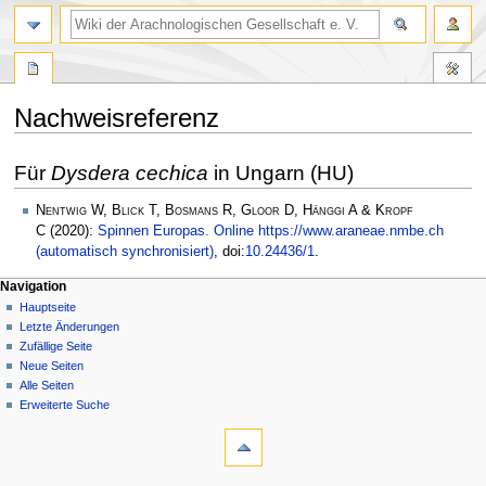
Nachweisreferenz
Zur
Zur
Für
Dysdera cechica
in Ungarn (HU)
Navigation
Suche
springen
springen
Nentwig W, Blick T, Bosmans R, Gloor D, Hänggi A & Kropf
C
(2020):
Spinnen Europas. Online https://www.araneae.nmbe.ch
(automatisch synchronisiert)
, doi:
10.24436/1
.
Navigation
Hauptseite
Letzte Änderungen
Zufällige Seite
Neue Seiten
Alle Seiten
Erweiterte Suche