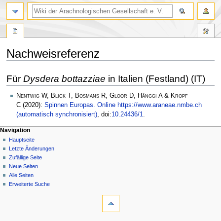
Nachweisreferenz
Zur
Zur
Für
Dysdera bottazziae
in Italien (Festland) (IT)
Navigation
Suche
springen
springen
Nentwig W, Blick T, Bosmans R, Gloor D, Hänggi A & Kropf
C
(2020):
Spinnen Europas. Online https://www.araneae.nmbe.ch
(automatisch synchronisiert)
, doi:
10.24436/1
.
Navigation
Hauptseite
Letzte Änderungen
Zufällige Seite
Neue Seiten
Alle Seiten
Erweiterte Suche