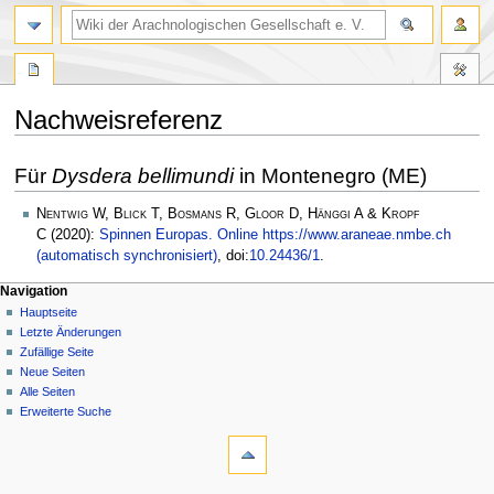
Nachweisreferenz
Zur
Zur
Für
Dysdera bellimundi
in Montenegro (ME)
Navigation
Suche
springen
springen
Nentwig W, Blick T, Bosmans R, Gloor D, Hänggi A & Kropf
C
(2020):
Spinnen Europas. Online https://www.araneae.nmbe.ch
(automatisch synchronisiert)
, doi:
10.24436/1
.
Navigation
Hauptseite
Letzte Änderungen
Zufällige Seite
Neue Seiten
Alle Seiten
Erweiterte Suche