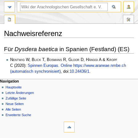
Nachweisreferenz
Zur
Zur
Für
Dysdera baetica
in Spanien (Festland) (ES)
Navigation
Suche
springen
springen
Nentwig W, Blick T, Bosmans R, Gloor D, Hänggi A & Kropf
C
(2020):
Spinnen Europas. Online https://www.araneae.nmbe.ch
(automatisch synchronisiert)
, doi:
10.24436/1
.
Navigation
Hauptseite
Letzte Änderungen
Zufällige Seite
Neue Seiten
Alle Seiten
Erweiterte Suche