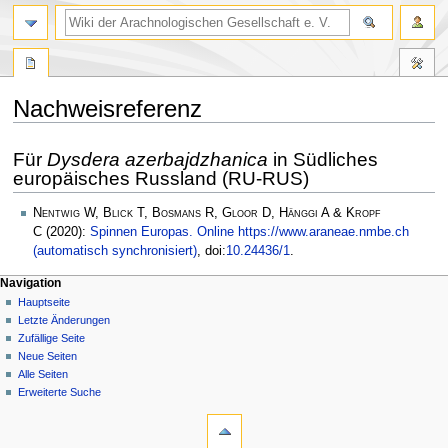
Nachweisreferenz
Zur
Zur
Für
Dysdera azerbajdzhanica
in Südliches
Navigation
Suche
europäisches Russland (RU-RUS)
springen
springen
Nentwig W, Blick T, Bosmans R, Gloor D, Hänggi A & Kropf
C
(2020):
Spinnen Europas. Online https://www.araneae.nmbe.ch
(automatisch synchronisiert)
, doi:
10.24436/1
.
Navigation
Hauptseite
Letzte Änderungen
Zufällige Seite
Neue Seiten
Alle Seiten
Erweiterte Suche