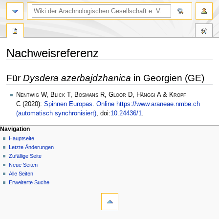
Nachweisreferenz
Zur
Zur
Für
Dysdera azerbajdzhanica
in Georgien (GE)
Navigation
Suche
springen
springen
Nentwig W, Blick T, Bosmans R, Gloor D, Hänggi A & Kropf
C
(2020):
Spinnen Europas. Online https://www.araneae.nmbe.ch
(automatisch synchronisiert)
, doi:
10.24436/1
.
Navigation
Hauptseite
Letzte Änderungen
Zufällige Seite
Neue Seiten
Alle Seiten
Erweiterte Suche