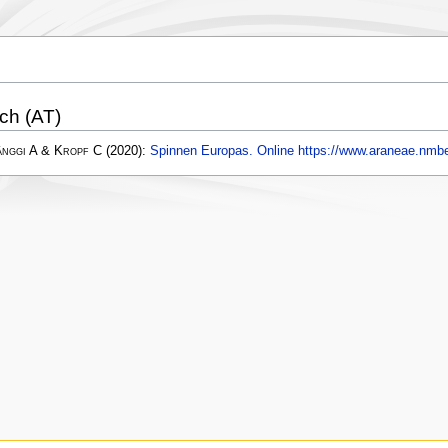
ich (AT)
änggi A & Kropf C
(2020):
Spinnen Europas. Online https://www.araneae.nmbe