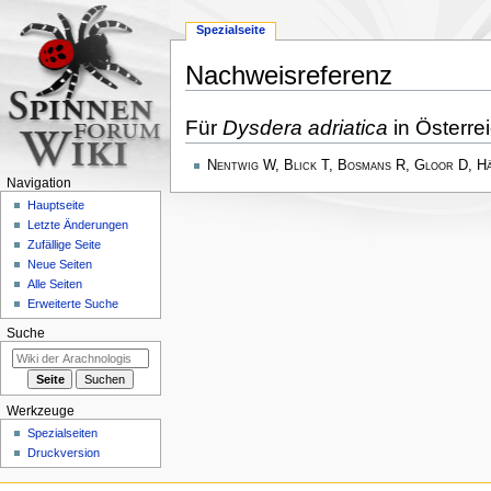
Spezialseite
Nachweisreferenz
Zur
Zur
Für
Dysdera adriatica
in Österre
Navigation
Suche
springen
springen
Nentwig W, Blick T, Bosmans R, Gloor D, H
Navigation
Hauptseite
Letzte Änderungen
Zufällige Seite
Neue Seiten
Alle Seiten
Erweiterte Suche
Suche
Werkzeuge
Spezialseiten
Druckversion