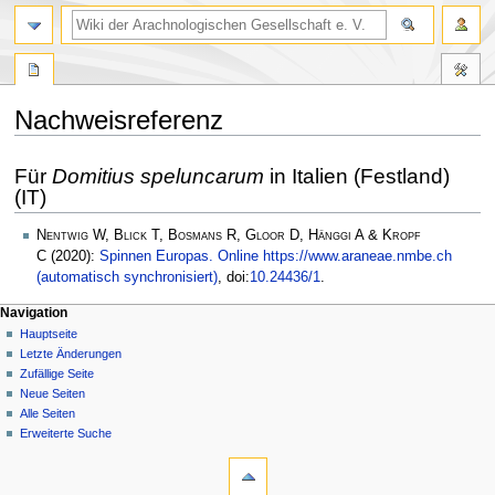
Nachweisreferenz
Zur
Zur
Für
Domitius speluncarum
in Italien (Festland)
Navigation
Suche
(IT)
springen
springen
Nentwig W, Blick T, Bosmans R, Gloor D, Hänggi A & Kropf
C
(2020):
Spinnen Europas. Online https://www.araneae.nmbe.ch
(automatisch synchronisiert)
, doi:
10.24436/1
.
Navigation
Hauptseite
Letzte Änderungen
Zufällige Seite
Neue Seiten
Alle Seiten
Erweiterte Suche