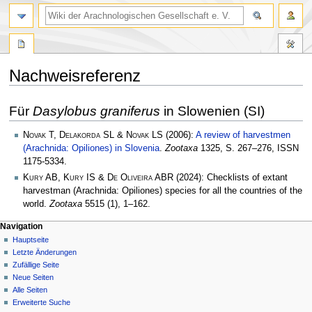
Nachweisreferenz
Zur
Zur
Für
Dasylobus graniferus
in Slowenien (SI)
Navigation
Suche
springen
springen
Novak T, Delakorda SL & Novak LS
(2006):
A review of harvestmen
(Arachnida: Opiliones) in Slovenia
.
Zootaxa
1325, S. 267–276, ISSN
1175-5334.
Kury AB, Kury IS & De Oliveira ABR
(2024): Checklists of extant
harvestman (Arachnida: Opiliones) species for all the countries of the
world.
Zootaxa
5515 (1), 1–162.
Navigation
Hauptseite
Letzte Änderungen
Zufällige Seite
Neue Seiten
Alle Seiten
Erweiterte Suche