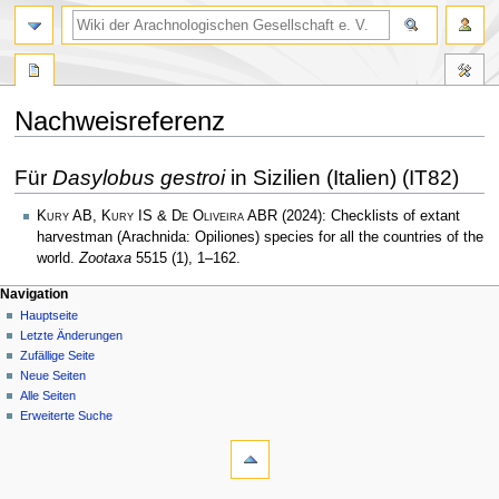
Nachweisreferenz
Zur
Zur
Für
Dasylobus gestroi
in Sizilien (Italien) (IT82)
Navigation
Suche
springen
springen
Kury AB, Kury IS & De Oliveira ABR
(2024): Checklists of extant
harvestman (Arachnida: Opiliones) species for all the countries of the
world.
Zootaxa
5515 (1), 1–162.
Navigation
Hauptseite
Letzte Änderungen
Zufällige Seite
Neue Seiten
Alle Seiten
Erweiterte Suche