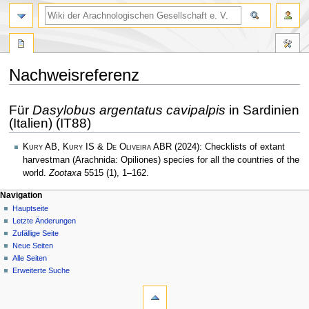
Nachweisreferenz
Zur
Zur
Für
Dasylobus argentatus cavipalpis
in Sardinien
Navigation
Suche
(Italien) (IT88)
springen
springen
Kury AB, Kury IS & De Oliveira ABR
(2024): Checklists of extant
harvestman (Arachnida: Opiliones) species for all the countries of the
world.
Zootaxa
5515 (1), 1–162.
Navigation
Hauptseite
Letzte Änderungen
Zufällige Seite
Neue Seiten
Alle Seiten
Erweiterte Suche