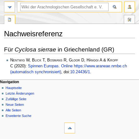
Nachweisreferenz
Zur
Zur
Für
Cyclosa sierrae
in Griechenland (GR)
Navigation
Suche
springen
springen
Nentwig W, Blick T, Bosmans R, Gloor D, Hänggi A & Kropf
C
(2020):
Spinnen Europas. Online https://www.araneae.nmbe.ch
(automatisch synchronisiert)
, doi:
10.24436/1
.
Navigation
Hauptseite
Letzte Änderungen
Zufällige Seite
Neue Seiten
Alle Seiten
Erweiterte Suche