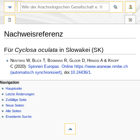
Nachweisreferenz
Zur
Zur
Für
Cyclosa oculata
in Slowakei (SK)
Navigation
Suche
springen
springen
Nentwig W, Blick T, Bosmans R, Gloor D, Hänggi A & Kropf
C
(2020):
Spinnen Europas. Online https://www.araneae.nmbe.ch
(automatisch synchronisiert)
, doi:
10.24436/1
.
Navigation
Hauptseite
Letzte Änderungen
Zufällige Seite
Neue Seiten
Alle Seiten
Erweiterte Suche