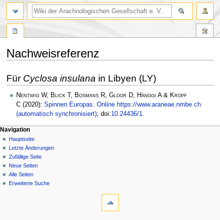
Nachweisreferenz
Zur
Zur
Für
Cyclosa insulana
in Libyen (LY)
Navigation
Suche
springen
springen
Nentwig W, Blick T, Bosmans R, Gloor D, Hänggi A & Kropf
C
(2020):
Spinnen Europas. Online https://www.araneae.nmbe.ch
(automatisch synchronisiert)
, doi:
10.24436/1
.
Navigation
Hauptseite
Letzte Änderungen
Zufällige Seite
Neue Seiten
Alle Seiten
Erweiterte Suche