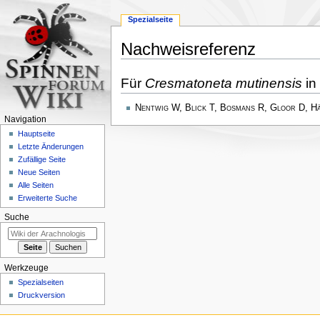
Spezialseite
Nachweisreferenz
Zur
Zur
Für
Cresmatoneta mutinensis
in
Navigation
Suche
springen
springen
Nentwig W, Blick T, Bosmans R, Gloor D, H
Navigation
Hauptseite
Letzte Änderungen
Zufällige Seite
Neue Seiten
Alle Seiten
Erweiterte Suche
Suche
Werkzeuge
Spezialseiten
Druckversion