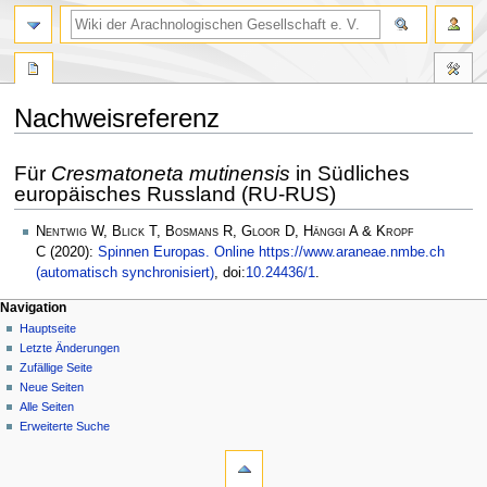
Nachweisreferenz
Zur
Zur
Für
Cresmatoneta mutinensis
in Südliches
Navigation
Suche
europäisches Russland (RU-RUS)
springen
springen
Nentwig W, Blick T, Bosmans R, Gloor D, Hänggi A & Kropf
C
(2020):
Spinnen Europas. Online https://www.araneae.nmbe.ch
(automatisch synchronisiert)
, doi:
10.24436/1
.
Navigation
Hauptseite
Letzte Änderungen
Zufällige Seite
Neue Seiten
Alle Seiten
Erweiterte Suche