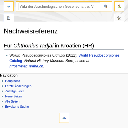
Nachweisreferenz
Zur
Zur
Für
Chthonius radjai
in Kroatien (HR)
Navigation
Suche
springen
springen
World Pseudoscorpiones Catalog
(2022):
World Pseudoscorpiones
Catalog
.
Natural History Museum Bern, online at
https://wac.nmbe.ch
.
Navigation
Hauptseite
Letzte Änderungen
Zufällige Seite
Neue Seiten
Alle Seiten
Erweiterte Suche