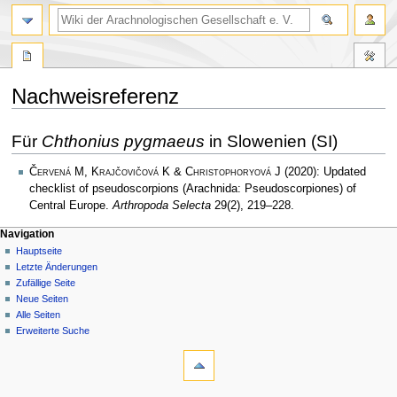
Nachweisreferenz
Zur
Zur
Für
Chthonius pygmaeus
in Slowenien (SI)
Navigation
Suche
springen
springen
Červená M, Krajčovičová K & Christophoryová J
(2020): Updated
checklist of pseudoscorpions (Arachnida: Pseudoscorpiones) of
Central Europe.
Arthropoda Selecta
29(2), 219–228.
Navigation
Hauptseite
Letzte Änderungen
Zufällige Seite
Neue Seiten
Alle Seiten
Erweiterte Suche