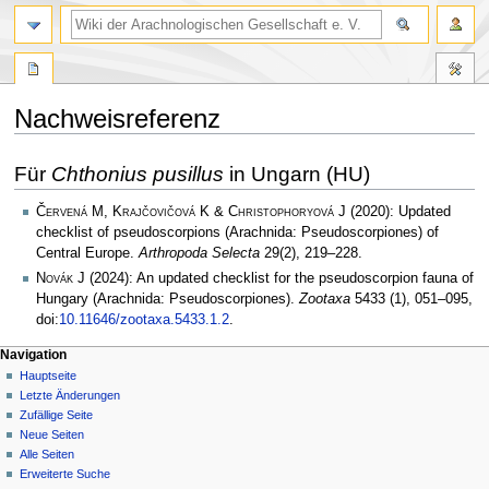
Nachweisreferenz
Zur
Zur
Für
Chthonius pusillus
in Ungarn (HU)
Navigation
Suche
springen
springen
Červená M, Krajčovičová K & Christophoryová J
(2020): Updated
checklist of pseudoscorpions (Arachnida: Pseudoscorpiones) of
Central Europe.
Arthropoda Selecta
29(2), 219–228.
Novák J
(2024): An updated checklist for the pseudoscorpion fauna of
Hungary (Arachnida: Pseudoscorpiones).
Zootaxa
5433 (1), 051–095,
doi:
10.11646/zootaxa.5433.1.2
.
Navigation
Hauptseite
Letzte Änderungen
Zufällige Seite
Neue Seiten
Alle Seiten
Erweiterte Suche