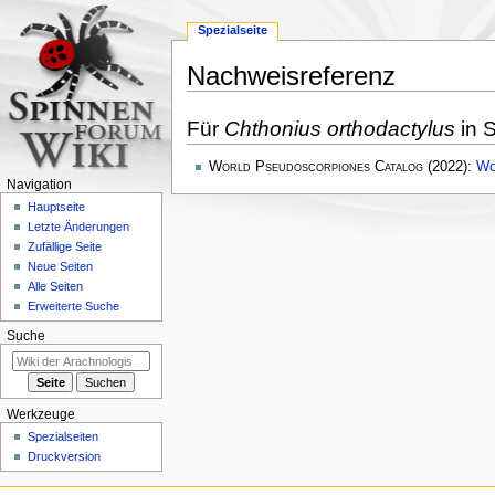
Spezialseite
Nachweisreferenz
Zur
Zur
Für
Chthonius orthodactylus
in S
Navigation
Suche
springen
springen
World Pseudoscorpiones Catalog
(2022):
Wo
Navigation
Hauptseite
Letzte Änderungen
Zufällige Seite
Neue Seiten
Alle Seiten
Erweiterte Suche
Suche
Werkzeuge
Spezialseiten
Druckversion