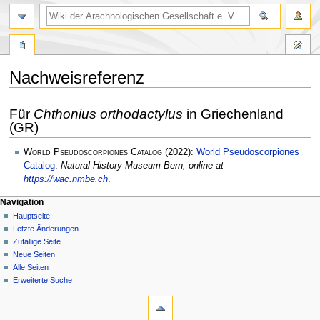
Nachweisreferenz
Zur
Zur
Für
Chthonius orthodactylus
in Griechenland
Navigation
Suche
(GR)
springen
springen
World Pseudoscorpiones Catalog
(2022):
World Pseudoscorpiones
Catalog
.
Natural History Museum Bern, online at
https://wac.nmbe.ch
.
Navigation
Hauptseite
Letzte Änderungen
Zufällige Seite
Neue Seiten
Alle Seiten
Erweiterte Suche