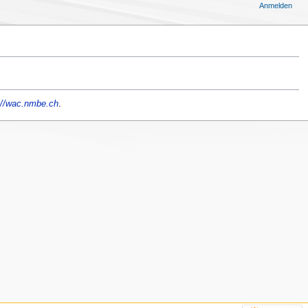
Anmelden
://wac.nmbe.ch
.