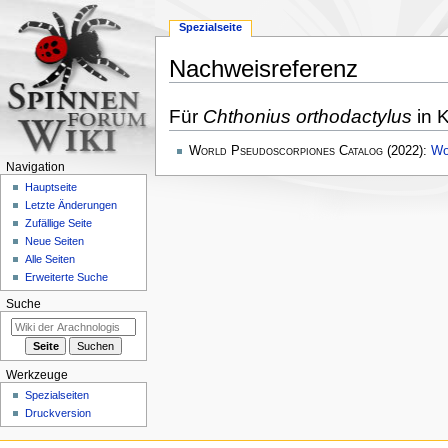
Spezialseite
Nachweisreferenz
Zur
Zur
Für
Chthonius orthodactylus
in K
Navigation
Suche
springen
springen
World Pseudoscorpiones Catalog
(2022):
Wo
Navigation
Hauptseite
Letzte Änderungen
Zufällige Seite
Neue Seiten
Alle Seiten
Erweiterte Suche
Suche
Werkzeuge
Spezialseiten
Druckversion