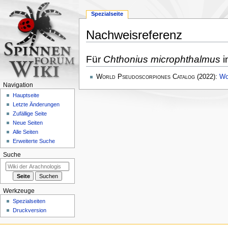
Spezialseite
Nachweisreferenz
Zur
Zur
Für
Chthonius microphthalmus
i
Navigation
Suche
springen
springen
World Pseudoscorpiones Catalog
(2022):
Wo
Navigation
Hauptseite
Letzte Änderungen
Zufällige Seite
Neue Seiten
Alle Seiten
Erweiterte Suche
Suche
Werkzeuge
Spezialseiten
Druckversion