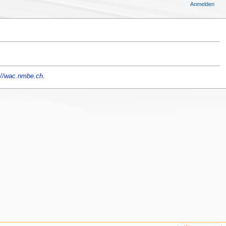
Anmelden
://wac.nmbe.ch
.