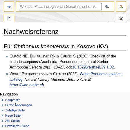
Nachweisreferenz
Zur
Zur
Für
Chthonius kosovensis
in Kosovo (KV)
Navigation
Suche
springen
springen
Ćurčić NB, Dimitrijević RN & Ćurčić S
(2020): Checklist of the
pseudoscorpions (Arachnida: Pseudoscorpiones) of Serbia.
Arthropoda Selecta
29(1), 13–27, doi:
10.15298/arthsel.29.1.02
.
World Pseudoscorpiones Catalog
(2022):
World Pseudoscorpiones
Catalog
.
Natural History Museum Bern, online at
https://wac.nmbe.ch
.
Navigation
Hauptseite
Letzte Änderungen
Zufällige Seite
Neue Seiten
Alle Seiten
Erweiterte Suche