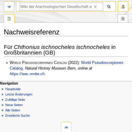
Nachweisreferenz
Zur
Zur
Für
Chthonius ischnocheles ischnocheles
in
Navigation
Suche
Großbritannien (GB)
springen
springen
World Pseudoscorpiones Catalog
(2022):
World Pseudoscorpiones
Catalog
.
Natural History Museum Bern, online at
https://wac.nmbe.ch
.
Navigation
Hauptseite
Letzte Änderungen
Zufällige Seite
Neue Seiten
Alle Seiten
Erweiterte Suche