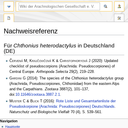
Nachweisreferenz
Zur
Zur
Für
Chthonius heterodactylus
in Deutschland
Navigation
Suche
(DE)
springen
springen
Červená M, Krajčovičová K & Christophoryová J
(2020): Updated
checklist of pseudoscorpions (Arachnida: Pseudoscorpiones) of
Central Europe.
Arthropoda Selecta
29(2), 219–228.
Gardini G
(2014): The species of the
Chthonius heterodactylus
group
(Arachnida, Pseudoscorpiones, Chthoniidae) from the eastern Alps
and the Carpathians.
Zootaxa
3887(2), 101–137,
doi:
10.11646/zootaxa.3887.2.1
.
Muster C & Blick T
(2016):
Rote Liste und Gesamtartenliste der
Pseudoskorpione (Arachnida: Pseudoscorpiones) Deutschlands
.
Naturschutz und Biologische Vielfalt
70 (4), S. 539–561.
Navigation
Hauptseite