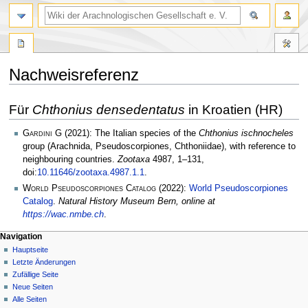
Nachweisreferenz
Zur
Zur
Für
Chthonius densedentatus
in Kroatien (HR)
Navigation
Suche
springen
springen
Gardini G
(2021): The Italian species of the
Chthonius ischnocheles
group (Arachnida, Pseudoscorpiones, Chthoniidae), with reference to
neighbouring countries.
Zootaxa
4987, 1–131,
doi:
10.11646/zootaxa.4987.1.1
.
World Pseudoscorpiones Catalog
(2022):
World Pseudoscorpiones
Catalog
.
Natural History Museum Bern, online at
https://wac.nmbe.ch
.
Navigation
Hauptseite
Letzte Änderungen
Zufällige Seite
Neue Seiten
Alle Seiten