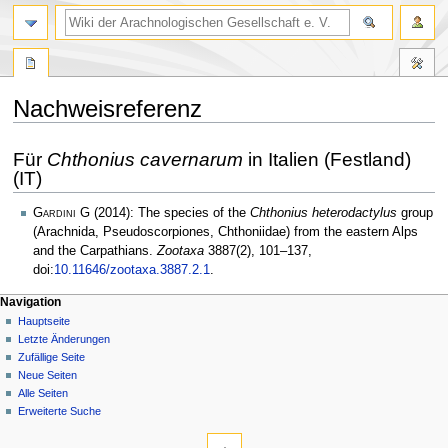
Nachweisreferenz
Zur
Zur
Für
Chthonius cavernarum
in Italien (Festland)
Navigation
Suche
(IT)
springen
springen
Gardini G
(2014): The species of the
Chthonius heterodactylus
group
(Arachnida, Pseudoscorpiones, Chthoniidae) from the eastern Alps
and the Carpathians.
Zootaxa
3887(2), 101–137,
doi:
10.11646/zootaxa.3887.2.1
.
Navigation
Hauptseite
Letzte Änderungen
Zufällige Seite
Neue Seiten
Alle Seiten
Erweiterte Suche