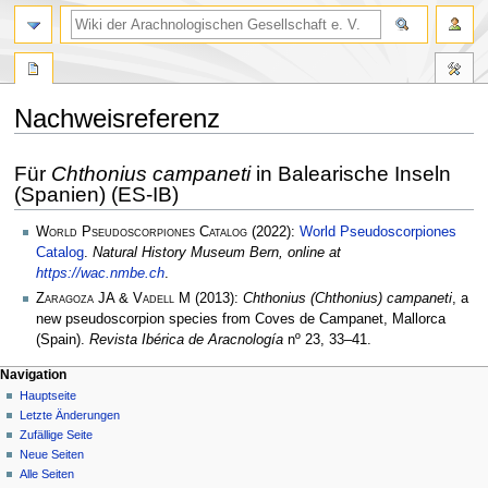
Nachweisreferenz
Zur
Zur
Für
Chthonius campaneti
in Balearische Inseln
Navigation
Suche
(Spanien) (ES-IB)
springen
springen
World Pseudoscorpiones Catalog
(2022):
World Pseudoscorpiones
Catalog
.
Natural History Museum Bern, online at
https://wac.nmbe.ch
.
Zaragoza JA & Vadell M
(2013):
Chthonius (Chthonius) campaneti
, a
new pseudoscorpion species from Coves de Campanet, Mallorca
(Spain).
Revista Ibérica de Aracnología
nº 23, 33–41.
Navigation
Hauptseite
Letzte Änderungen
Zufällige Seite
Neue Seiten
Alle Seiten