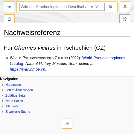
Nachweisreferenz
Zur
Zur
Für
Chernes vicinus
in Tschechien (CZ)
Navigation
Suche
springen
springen
World Pseudoscorpiones Catalog
(2022):
World Pseudoscorpiones
Catalog
.
Natural History Museum Bern, online at
https://wac.nmbe.ch
.
Navigation
Hauptseite
Letzte Änderungen
Zufällige Seite
Neue Seiten
Alle Seiten
Erweiterte Suche