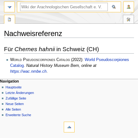
Nachweisreferenz
Zur
Zur
Für
Chernes hahnii
in Schweiz (CH)
Navigation
Suche
springen
springen
World Pseudoscorpiones Catalog
(2022):
World Pseudoscorpiones
Catalog
.
Natural History Museum Bern, online at
https://wac.nmbe.ch
.
Navigation
Hauptseite
Letzte Änderungen
Zufällige Seite
Neue Seiten
Alle Seiten
Erweiterte Suche