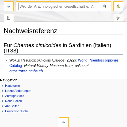
Nachweisreferenz
Zur
Zur
Für
Chernes cimicoides
in Sardinien (Italien)
Navigation
Suche
(IT88)
springen
springen
World Pseudoscorpiones Catalog
(2022):
World Pseudoscorpiones
Catalog
.
Natural History Museum Bern, online at
https://wac.nmbe.ch
.
Navigation
Hauptseite
Letzte Änderungen
Zufällige Seite
Neue Seiten
Alle Seiten
Erweiterte Suche