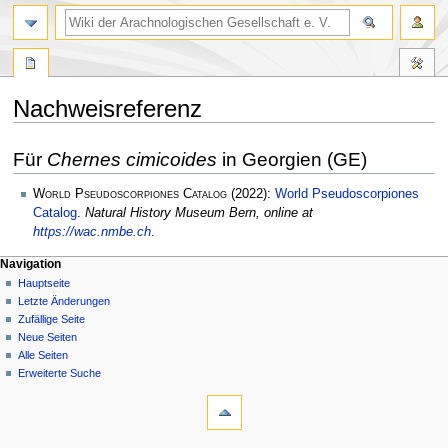
Nachweisreferenz
Zur
Zur
Für
Chernes cimicoides
in Georgien (GE)
Navigation
Suche
springen
springen
World Pseudoscorpiones Catalog
(2022):
World Pseudoscorpiones
Catalog
.
Natural History Museum Bern, online at
https://wac.nmbe.ch
.
Navigation
Hauptseite
Letzte Änderungen
Zufällige Seite
Neue Seiten
Alle Seiten
Erweiterte Suche