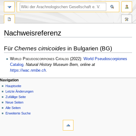
Nachweisreferenz
Zur
Zur
Für
Chernes cimicoides
in Bulgarien (BG)
Navigation
Suche
springen
springen
World Pseudoscorpiones Catalog
(2022):
World Pseudoscorpiones
Catalog
.
Natural History Museum Bern, online at
https://wac.nmbe.ch
.
Navigation
Hauptseite
Letzte Änderungen
Zufällige Seite
Neue Seiten
Alle Seiten
Erweiterte Suche