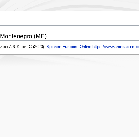
 Montenegro (ME)
änggi A & Kropf C
(2020):
Spinnen Europas. Online https://www.araneae.nmbe