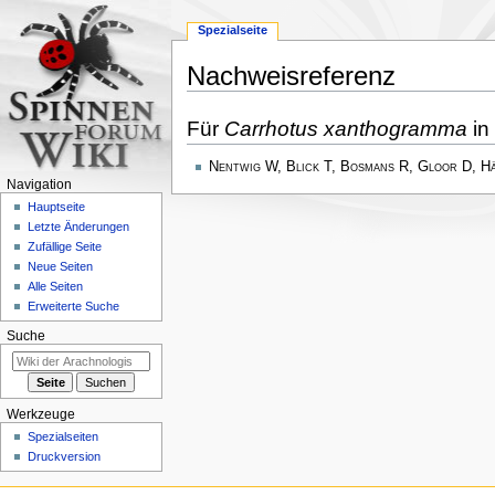
Spezialseite
Nachweisreferenz
Zur
Zur
Für
Carrhotus xanthogramma
in
Navigation
Suche
springen
springen
Nentwig W, Blick T, Bosmans R, Gloor D, H
Navigation
Hauptseite
Letzte Änderungen
Zufällige Seite
Neue Seiten
Alle Seiten
Erweiterte Suche
Suche
Werkzeuge
Spezialseiten
Druckversion