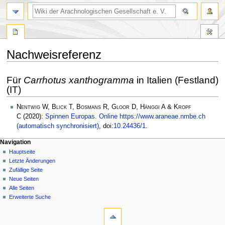
Nachweisreferenz
Zur
Zur
Für
Carrhotus xanthogramma
in Italien (Festland)
Navigation
Suche
(IT)
springen
springen
Nentwig W, Blick T, Bosmans R, Gloor D, Hänggi A & Kropf
C
(2020):
Spinnen Europas. Online https://www.araneae.nmbe.ch
(automatisch synchronisiert)
, doi:
10.24436/1
.
Navigation
Hauptseite
Letzte Änderungen
Zufällige Seite
Neue Seiten
Alle Seiten
Erweiterte Suche