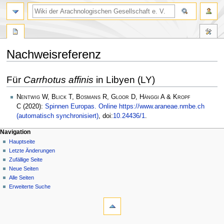
Nachweisreferenz
Zur
Zur
Für
Carrhotus affinis
in Libyen (LY)
Navigation
Suche
springen
springen
Nentwig W, Blick T, Bosmans R, Gloor D, Hänggi A & Kropf
C
(2020):
Spinnen Europas. Online https://www.araneae.nmbe.ch
(automatisch synchronisiert)
, doi:
10.24436/1
.
Navigation
Hauptseite
Letzte Änderungen
Zufällige Seite
Neue Seiten
Alle Seiten
Erweiterte Suche