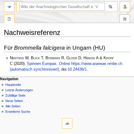
Nachweisreferenz
Zur
Zur
Für
Brommella falcigera
in Ungarn (HU)
Navigation
Suche
springen
springen
Nentwig W, Blick T, Bosmans R, Gloor D, Hänggi A & Kropf
C
(2020):
Spinnen Europas. Online https://www.araneae.nmbe.ch
(automatisch synchronisiert)
, doi:
10.24436/1
.
Navigation
Hauptseite
Letzte Änderungen
Zufällige Seite
Neue Seiten
Alle Seiten
Erweiterte Suche