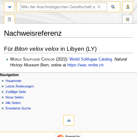
Nachweisreferenz
Zur
Zur
Für
Biton velox velox
in Libyen (LY)
Navigation
Suche
springen
springen
World Solifugae Catalog
(2022):
World Solifugae Catalog
.
Natural
History Museum Bern, online at
https://wac.nmbe.ch
.
Navigation
Hauptseite
Letzte Änderungen
Zufällige Seite
Neue Seiten
Alle Seiten
Erweiterte Suche