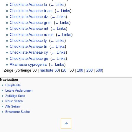
Checkliste Araneae lu
‎
(
← Links
)
Checkliste Araneae tr-asi
‎
(
← Links
)
Checkliste Araneae dz
‎
(
← Links
)
Checkliste Araneae gr-m
‎
(
← Links
)
Checkliste Araneae mt
‎
(
← Links
)
Checkliste Araneae ru-rus
‎
(
← Links
)
Checkliste Araneae ly
‎
(
← Links
)
Checkliste Araneae tn
‎
(
← Links
)
Checkliste Araneae cy
‎
(
← Links
)
Checkliste Araneae ge
‎
(
← Links
)
Akamasia cyprogenia
‎
(
← Links
)
Zeige (
vorherige 50
|
nächste 50
) (
20
|
50
|
100
|
250
|
500
)
Navigation
Hauptseite
Letzte Änderungen
Zufällige Seite
Neue Seiten
Alle Seiten
Erweiterte Suche