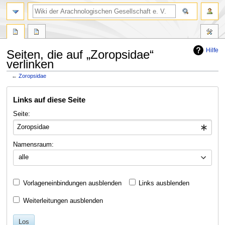
Hilfe
Seiten, die auf „Zoropsidae“
verlinken
←
Zoropsidae
Zur
Zur
Links auf diese Seite
Navigation
Suche
springen
springen
Seite:
Namensraum:
alle
Vorlageneinbindungen ausblenden
Links ausblenden
Weiterleitungen ausblenden
Los