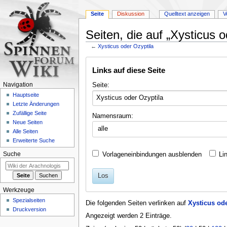
Seite
Diskussion
Quelltext anzeigen
V
Seiten, die auf „Xysticus o
←
Xysticus oder Ozyptila
Zur
Zur
Links auf diese Seite
Navigation
Suche
springen
springen
Seite:
Navigation
Hauptseite
Letzte Änderungen
Zufällige Seite
Namensraum:
Neue Seiten
alle
Alle Seiten
Erweiterte Suche
Vorlageneinbindungen ausblenden
Li
Suche
Los
Werkzeuge
Spezialseiten
Die folgenden Seiten verlinken auf
Xysticus ode
Druckversion
Angezeigt werden 2 Einträge.