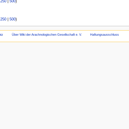
|
250
|
500
)
|
250
|
500
)
tz
Über Wiki der Arachnologischen Gesellschaft e. V.
Haftungsausschluss