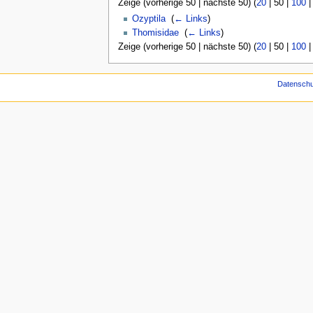
Zeige (
vorherige 50
|
nächste 50
) (
20
|
50
|
100
Ozyptila
‎
(
← Links
)
Thomisidae
‎
(
← Links
)
Zeige (
vorherige 50
|
nächste 50
) (
20
|
50
|
100
Datenschu