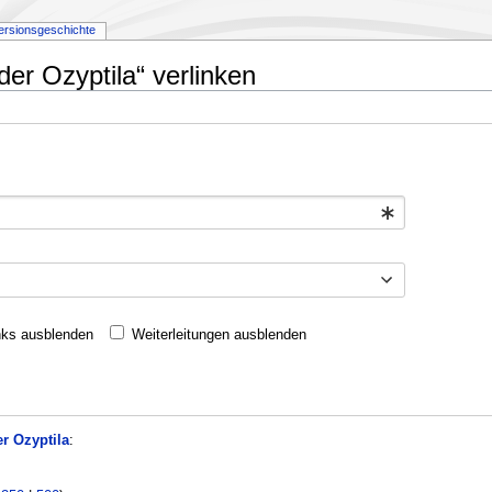
ersionsgeschichte
der Ozyptila“ verlinken
nks ausblenden
Weiterleitungen ausblenden
r Ozyptila
: